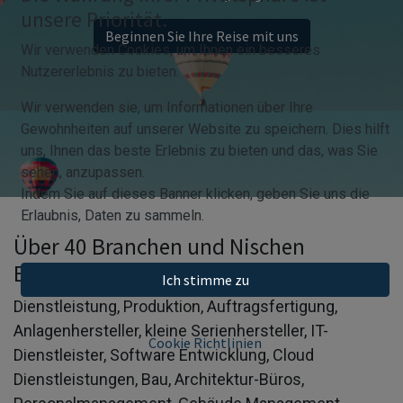
unsere Priorität.
Beginnen Sie Ihre Reise mit uns
Wir verwenden Cookies, um Ihnen ein besseres
Nutzererlebnis zu bieten.
Wir verwenden sie, um Informationen über Ihre
Gewohnheiten auf unserer Website zu speichern. Dies hilft
uns, Ihnen das beste Erlebnis zu bieten und das, was Sie
sehen, anzupassen.
Indem Sie auf dieses Banner klicken, geben Sie uns die
Erlaubnis, Daten zu sammeln.
Über 40 Branchen und Nischen
Erfahrung
Ich stimme zu
Dienstleistung, Produktion, Auftragsfertigung,
Anlagenhersteller, kleine Serienhersteller, IT-
Cookie Richtlinien
Dienstleister, Software Entwicklung, Cloud
Dienstleistungen, Bau, Architektur-Büros,