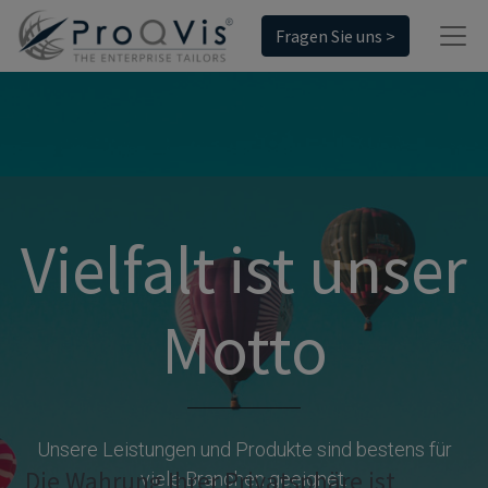
Fragen Sie uns >
Vielfalt ist unser
Motto
Unsere Leistungen und Produkte sind bestens für
Die Wahrung Ihrer Privatsphäre ist
viele Branchen geeignet.