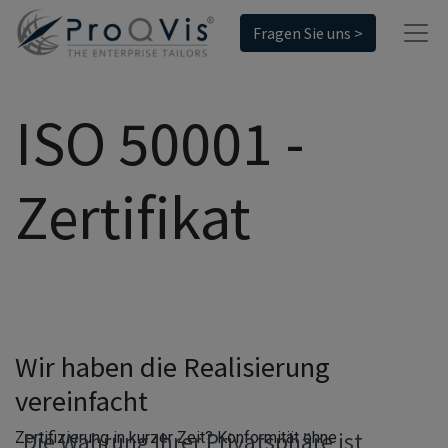
Fragen Sie uns >
ISO 50001 -
Zertifikat
Wir haben die Realisierung
vereinfacht
Die Wahrung Ihrer Privatsphäre ist
Zertifizierung in kurzer Zeit? Konformität ohne